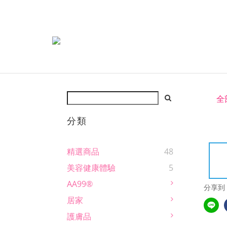
全
分類
精選商品
48
美容健康體驗
5
AA99®
分享到
居家
護膚品