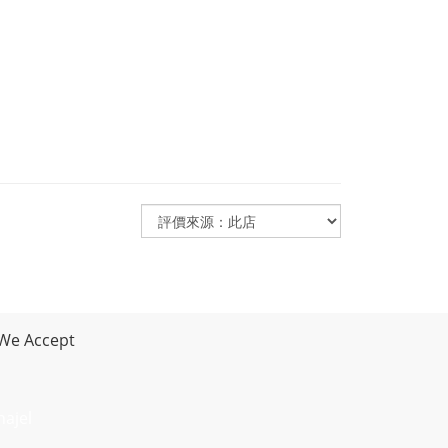
We Accept
najel